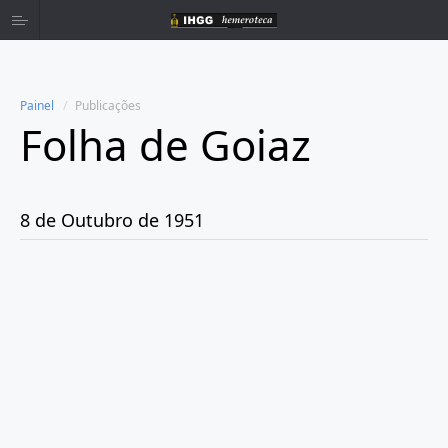
Painel
Publicações
Folha de Goiaz
Home
Publicações
8 de Outubro de 1951
Ano 1939
Ano 1940
Ano 1941
Ano 1943
Ano 1944