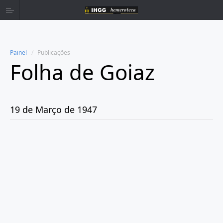
Painel
Publicações
Folha de Goiaz
Home
Publicações
19 de Março de 1947
Ano 1939
Ano 1940
Ano 1941
Ano 1943
Ano 1944