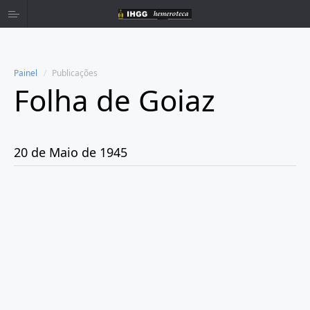
Painel
Publicações
Folha de Goiaz
Home
Publicações
20 de Maio de 1945
Ano 1939
Ano 1940
Ano 1941
Ano 1943
Ano 1944