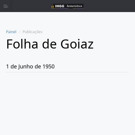
Painel
Publicações
Folha de Goiaz
Home
Publicações
1 de Junho de 1950
Ano 1939
Ano 1940
Ano 1941
Ano 1943
Ano 1944