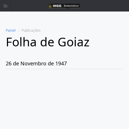
Painel
Publicações
Folha de Goiaz
Home
Publicações
26 de Novembro de 1947
Ano 1939
Ano 1940
Ano 1941
Ano 1943
Ano 1944