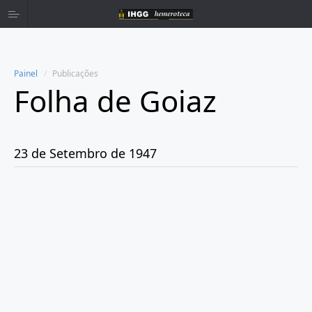
Painel
Publicações
Folha de Goiaz
Home
Publicações
23 de Setembro de 1947
Ano 1939
Ano 1940
Ano 1941
Ano 1943
Ano 1944