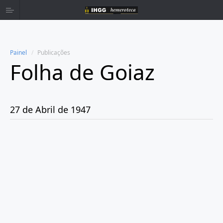
Painel
Publicações
Folha de Goiaz
Home
Publicações
27 de Abril de 1947
Ano 1939
Ano 1940
Ano 1941
Ano 1943
Ano 1944