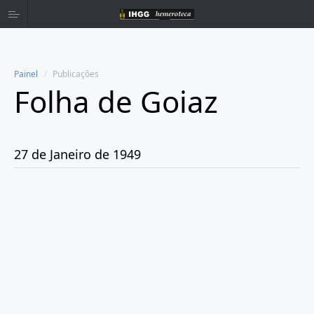
Painel
Publicações
Folha de Goiaz
Home
Publicações
27 de Janeiro de 1949
Ano 1939
Ano 1940
Ano 1941
Ano 1943
Ano 1944