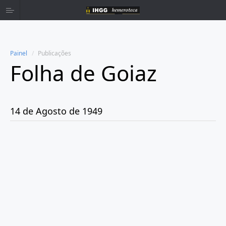
Painel
Publicações
Folha de Goiaz
Home
Publicações
14 de Agosto de 1949
Ano 1939
Ano 1940
Ano 1941
Ano 1943
Ano 1944