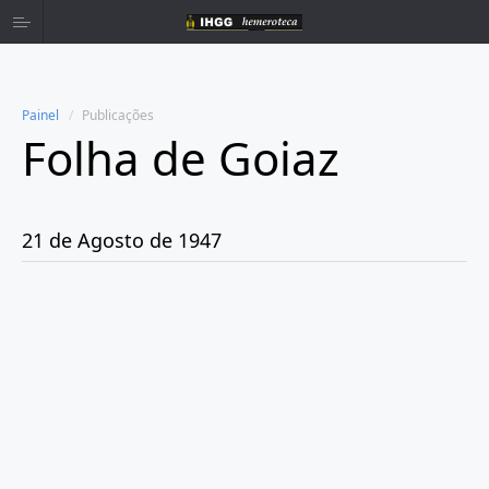
Painel
Publicações
Folha de Goiaz
Home
Publicações
21 de Agosto de 1947
Ano 1939
Ano 1940
Ano 1941
Ano 1943
Ano 1944