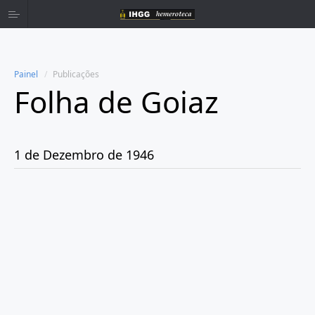
Painel
Publicações
Folha de Goiaz
Home
Publicações
1 de Dezembro de 1946
Ano 1939
Ano 1940
Ano 1941
Ano 1943
Ano 1944