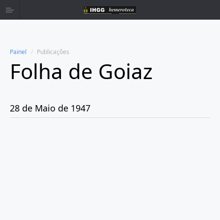
Painel
Publicações
Folha de Goiaz
Home
Publicações
28 de Maio de 1947
Ano 1939
Ano 1940
Ano 1941
Ano 1943
Ano 1944