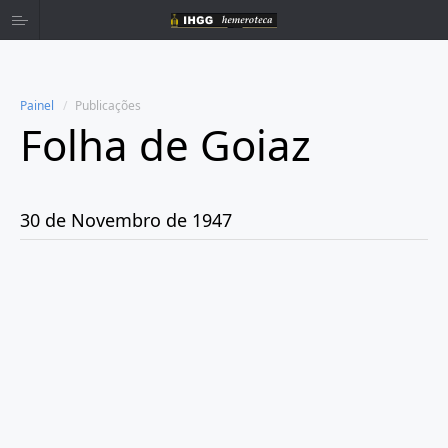
Painel
Publicações
Folha de Goiaz
Home
Publicações
30 de Novembro de 1947
Ano 1939
Ano 1940
Ano 1941
Ano 1943
Ano 1944