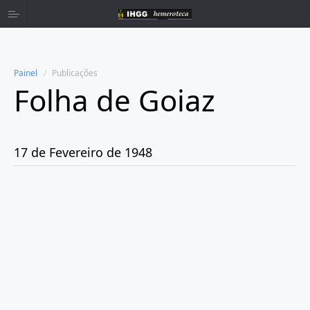
Painel
Publicações
Folha de Goiaz
Home
Publicações
17 de Fevereiro de 1948
Ano 1939
Ano 1940
Ano 1941
Ano 1943
Ano 1944