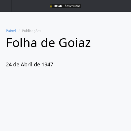
Painel
Publicações
Folha de Goiaz
Home
Publicações
24 de Abril de 1947
Ano 1939
Ano 1940
Ano 1941
Ano 1943
Ano 1944