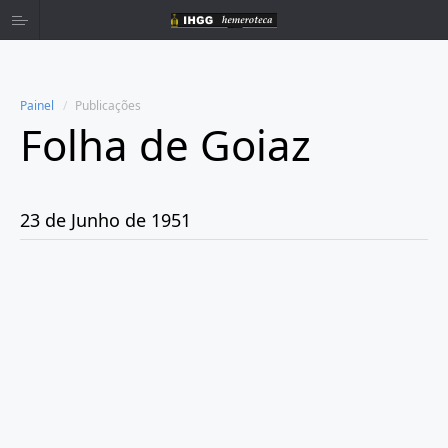
Painel
Publicações
Folha de Goiaz
Home
Publicações
23 de Junho de 1951
Ano 1939
Ano 1940
Ano 1941
Ano 1943
Ano 1944