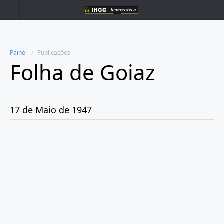
Painel
Publicações
Folha de Goiaz
Home
Publicações
17 de Maio de 1947
Ano 1939
Ano 1940
Ano 1941
Ano 1943
Ano 1944