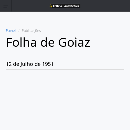
Painel
Publicações
Folha de Goiaz
Home
Publicações
12 de Julho de 1951
Ano 1939
Ano 1940
Ano 1941
Ano 1943
Ano 1944