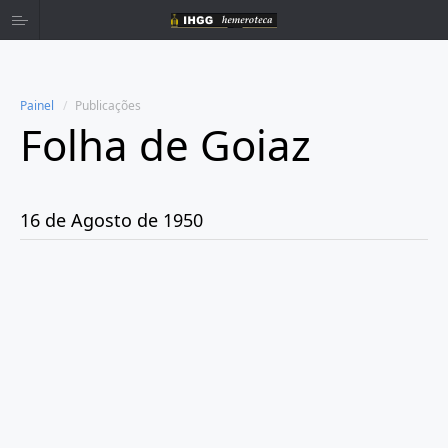
Painel
Publicações
Folha de Goiaz
Home
Publicações
16 de Agosto de 1950
Ano 1939
Ano 1940
Ano 1941
Ano 1943
Ano 1944