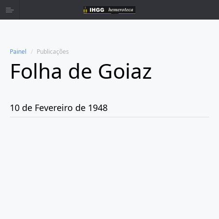
Painel
Publicações
Folha de Goiaz
Home
Publicações
10 de Fevereiro de 1948
Ano 1939
Ano 1940
Ano 1941
Ano 1943
Ano 1944