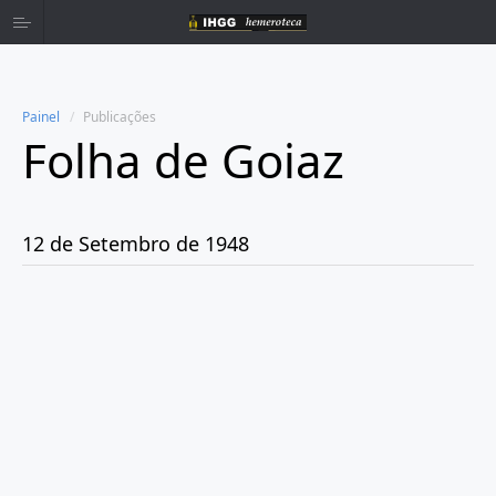
Painel
Publicações
Folha de Goiaz
Home
Publicações
12 de Setembro de 1948
Ano 1939
Ano 1940
Ano 1941
Ano 1943
Ano 1944