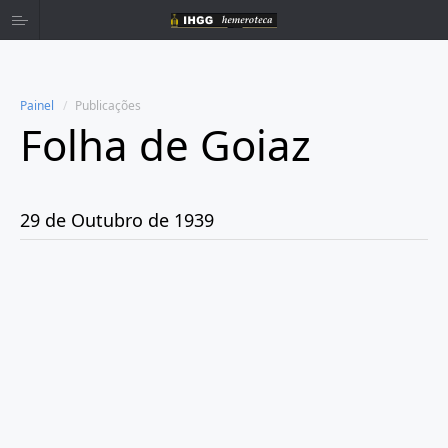
Painel
Publicações
Folha de Goiaz
Home
Publicações
29 de Outubro de 1939
Ano 1939
Julho
Agosto
Setembro
Outubro
Dia 1
Dia 8