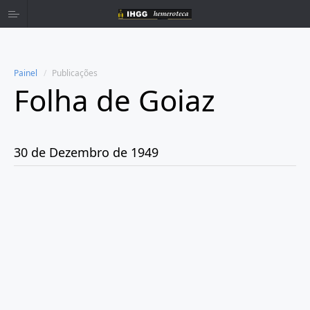
Painel
Publicações
Folha de Goiaz
Home
Publicações
30 de Dezembro de 1949
Ano 1939
Ano 1940
Ano 1941
Ano 1943
Ano 1944