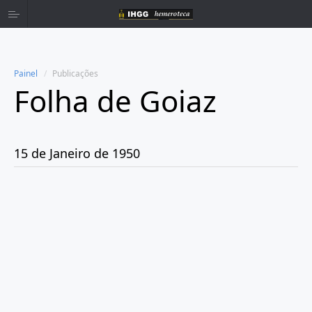
Painel
Publicações
Folha de Goiaz
Home
Publicações
15 de Janeiro de 1950
Ano 1939
Ano 1940
Ano 1941
Ano 1943
Ano 1944