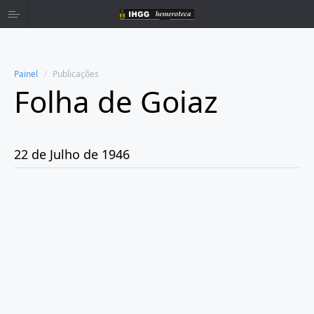
Painel
Publicações
Folha de Goiaz
Home
Publicações
22 de Julho de 1946
Ano 1939
Ano 1940
Ano 1941
Ano 1943
Ano 1944