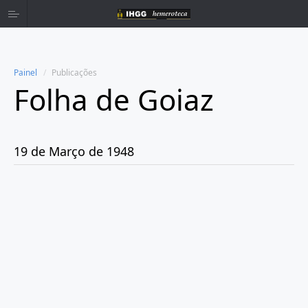
Painel
Publicações
Folha de Goiaz
Home
Publicações
19 de Março de 1948
Ano 1939
Ano 1940
Ano 1941
Ano 1943
Ano 1944