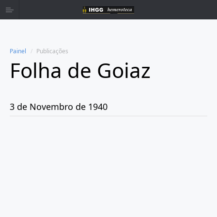
Painel
Publicações
Folha de Goiaz
Home
Publicações
3 de Novembro de 1940
Ano 1939
Ano 1940
Janeiro
Março
Abril
Maio