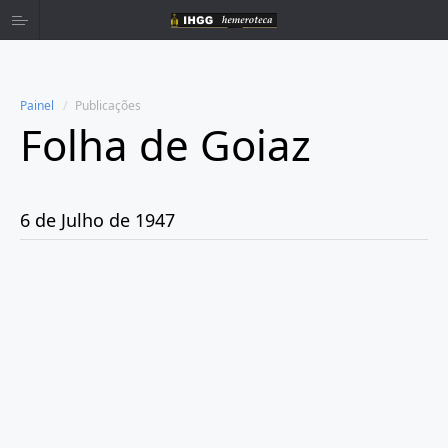
Painel
Publicações
Folha de Goiaz
Home
Publicações
6 de Julho de 1947
Ano 1939
Ano 1940
Ano 1941
Ano 1943
Ano 1944