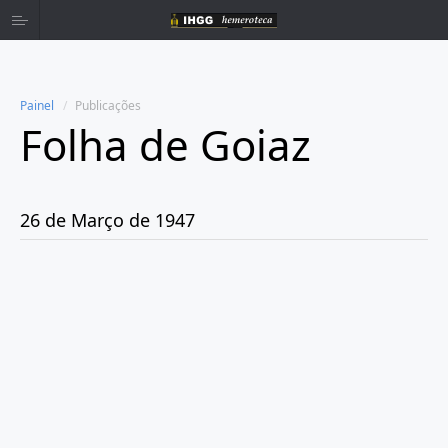
Painel
Publicações
Folha de Goiaz
Home
Publicações
26 de Março de 1947
Ano 1939
Ano 1940
Ano 1941
Ano 1943
Ano 1944