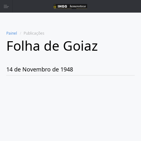
Painel
Publicações
Folha de Goiaz
Home
Publicações
14 de Novembro de 1948
Ano 1939
Ano 1940
Ano 1941
Ano 1943
Ano 1944