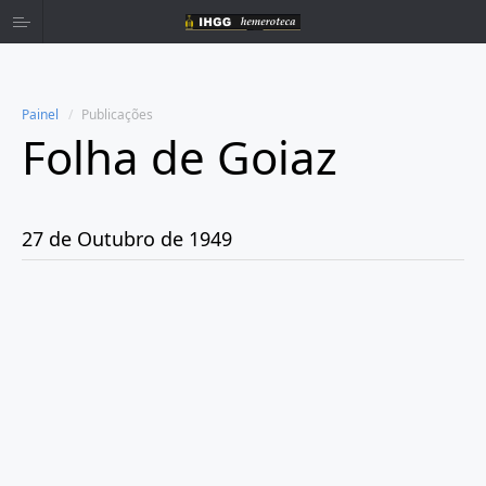
Painel
Publicações
Folha de Goiaz
Home
Publicações
27 de Outubro de 1949
Ano 1939
Ano 1940
Ano 1941
Ano 1943
Ano 1944