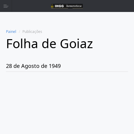
Painel
Publicações
Folha de Goiaz
Home
Publicações
28 de Agosto de 1949
Ano 1939
Ano 1940
Ano 1941
Ano 1943
Ano 1944