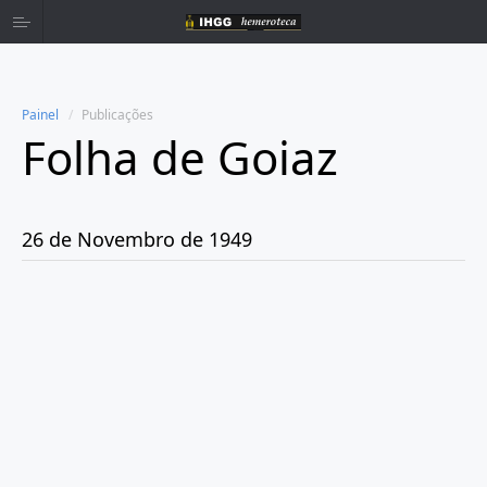
Painel
Publicações
Folha de Goiaz
Home
Publicações
26 de Novembro de 1949
Ano 1939
Ano 1940
Ano 1941
Ano 1943
Ano 1944