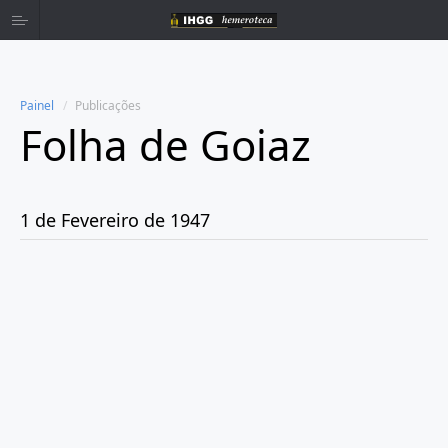
Painel
Publicações
Folha de Goiaz
Home
Publicações
1 de Fevereiro de 1947
Ano 1939
Ano 1940
Ano 1941
Ano 1943
Ano 1944