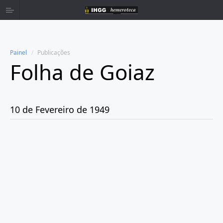
Painel
Publicações
Folha de Goiaz
Home
Publicações
10 de Fevereiro de 1949
Ano 1939
Ano 1940
Ano 1941
Ano 1943
Ano 1944