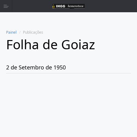
Painel
Publicações
Folha de Goiaz
Home
Publicações
2 de Setembro de 1950
Ano 1939
Ano 1940
Ano 1941
Ano 1943
Ano 1944