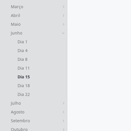
Março
Abril
Maio
Junho
Dia 1
Dia 4
Dia 8
Dia 11
Dia 15
Dia 18
Dia 22
Julho
Agosto
Setembro
Outubro