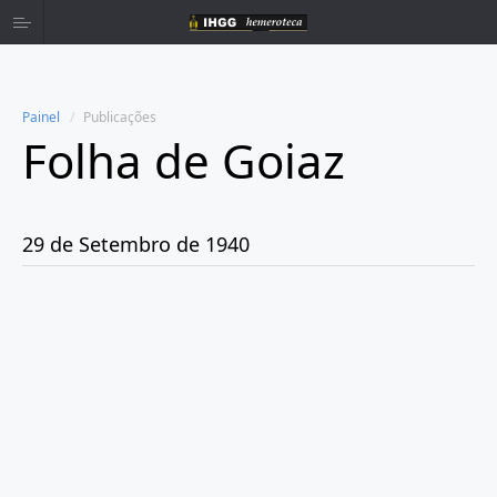
Painel
Publicações
Folha de Goiaz
Home
Publicações
29 de Setembro de 1940
Ano 1939
Ano 1940
Janeiro
Março
Abril
Maio