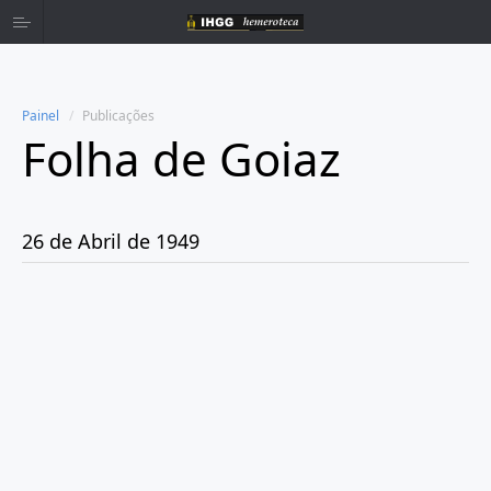
Painel
Publicações
Folha de Goiaz
Home
Publicações
26 de Abril de 1949
Ano 1939
Ano 1940
Ano 1941
Ano 1943
Ano 1944