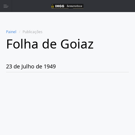
Painel
Publicações
Folha de Goiaz
Home
Publicações
23 de Julho de 1949
Ano 1939
Ano 1940
Ano 1941
Ano 1943
Ano 1944