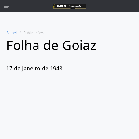
Painel
Publicações
Folha de Goiaz
Home
Publicações
17 de Janeiro de 1948
Ano 1939
Ano 1940
Ano 1941
Ano 1943
Ano 1944