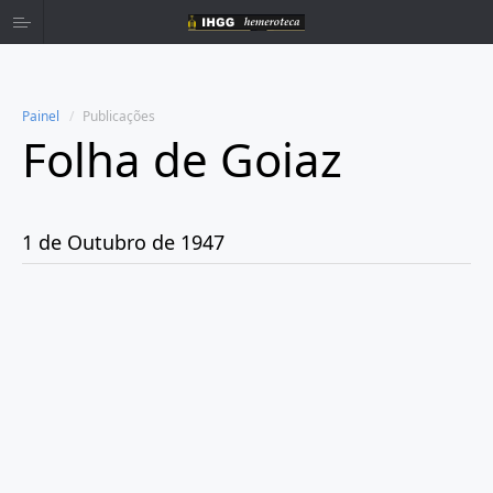
Painel
Publicações
Folha de Goiaz
Home
Publicações
1 de Outubro de 1947
Ano 1939
Ano 1940
Ano 1941
Ano 1943
Ano 1944