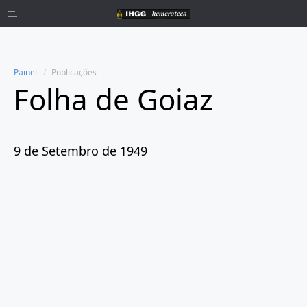
Painel
Publicações
Folha de Goiaz
Home
Publicações
9 de Setembro de 1949
Ano 1939
Ano 1940
Ano 1941
Ano 1943
Ano 1944