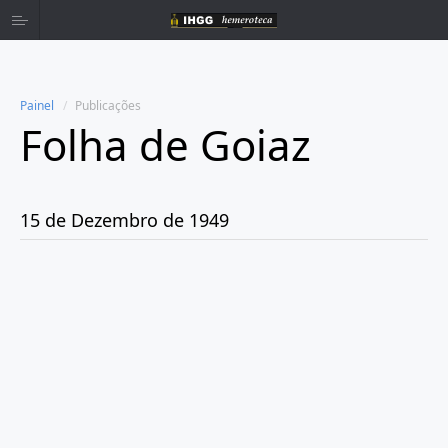
Painel
Publicações
Folha de Goiaz
Home
Publicações
15 de Dezembro de 1949
Ano 1939
Ano 1940
Ano 1941
Ano 1943
Ano 1944