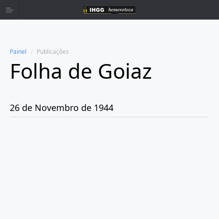
Painel
Publicações
Folha de Goiaz
Home
Publicações
26 de Novembro de 1944
Ano 1939
Ano 1940
Ano 1941
Ano 1943
Ano 1944