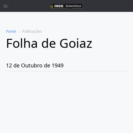
Painel
Publicações
Folha de Goiaz
Home
Publicações
12 de Outubro de 1949
Ano 1939
Ano 1940
Ano 1941
Ano 1943
Ano 1944