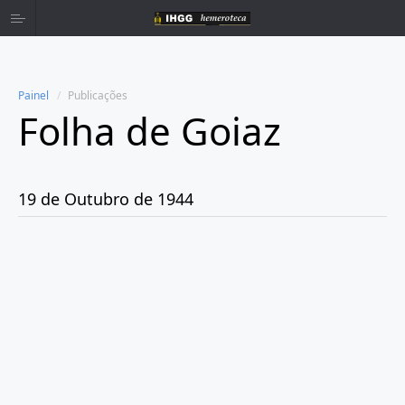
Painel
Publicações
Folha de Goiaz
Home
Publicações
19 de Outubro de 1944
Ano 1939
Ano 1940
Ano 1941
Ano 1943
Ano 1944