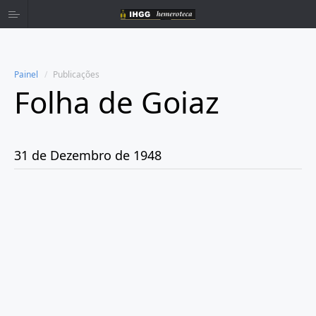
Painel
Publicações
Folha de Goiaz
Home
Publicações
31 de Dezembro de 1948
Ano 1939
Ano 1940
Ano 1941
Ano 1943
Ano 1944