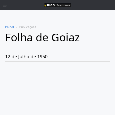
Painel
Publicações
Folha de Goiaz
Home
Publicações
12 de Julho de 1950
Ano 1939
Ano 1940
Ano 1941
Ano 1943
Ano 1944