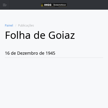
Painel
Publicações
Folha de Goiaz
Home
Publicações
16 de Dezembro de 1945
Ano 1939
Ano 1940
Ano 1941
Ano 1943
Ano 1944